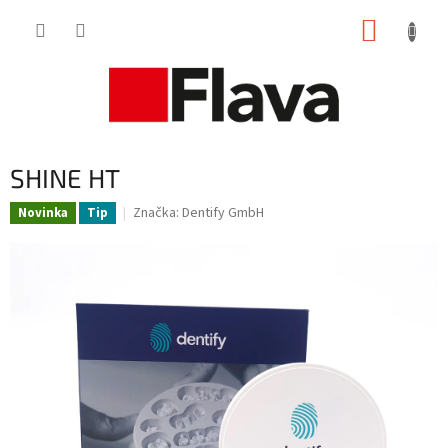
Prejsť
NÁKUP
na
obsah
KOŠÍK
SHINE HT
Značka:
Dentify GmbH
Novinka
Tip