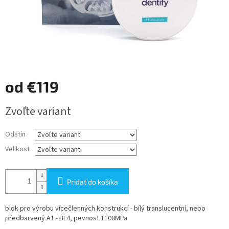
od
€119
Jednotková
Zvoľte variant
cena:
Odstín
Velikost
Pridať do košíka
blok pro výrobu vícečlenných konstrukcí - bílý translucentní, nebo
předbarvený A1 - BL4, pevnost 1100MPa