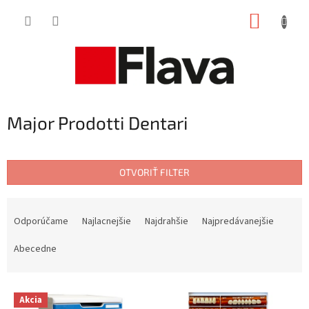
Prejsť
NÁKUP
na
obsah
KOŠÍK
Major Prodotti Dentari
OTVORIŤ FILTER
R
a
Odporúčame
Najlacnejšie
Najdrahšie
Najpredávanejšie
d
e
Abecedne
n
i
V
e
Akcia
ý