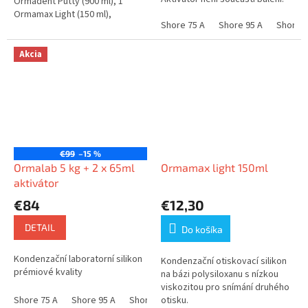
Ormadent Putty (900 ml), 1
Ormamax Light (150 ml),
Shore 75 A
Shore 95 A
Shore 8
1 Ormactivator Gel (60 ml)
Akcia
€99
–15 %
Ormalab 5 kg + 2 x 65ml
Ormamax light 150ml
aktivátor
€84
€12,30
DETAIL
Do košíka
Kondenzační laboratorní silikon
Kondenzační otiskovací silikon
prémiové kvality
na bázi polysiloxanu s nízkou
viskozitou pro snímání druhého
Shore 75 A
Shore 95 A
Shore 85 A
otisku.