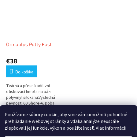
Ormaplus Putty Fast
€38
Do košíka
Tvárná a přesná aditivní
otiskovací hmota na bázi
polyvinyl siloxanu.Výsledná
pevnost: 60 Shore-A. Doba
tuhnutí 4’ 00”
Používame súbory cookie, aby sme vám umožnili pohodlné
23
položiek celkom
O
prehliadanie webovej stránky a vďaka analýze neustále
v
zlepšovali jej funkcie, výkon a použiteľnosť.
Viac informácií
l
Z