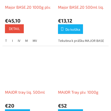
Major BASE.20 1000g plv.
Major BASE.20 500ml liq.
€45,10
€13,12
DETAIL
Do košíka
T
I
IV
M
MV
Tekutina k prášku MAJOR BASE
MAJOR tray liq. 500ml
MAJOR Tray plv. 1000g
€20
€52