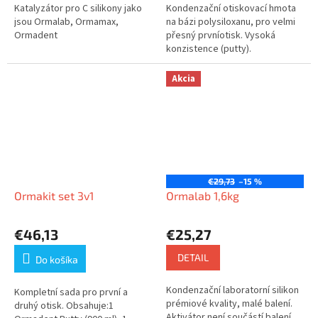
Katalyzátor pro C silikony jako
Kondenzační otiskovací hmota
jsou Ormalab, Ormamax,
na bázi polysiloxanu, pro velmi
Ormadent
přesný prvníotisk. Vysoká
konzistence (putty).
Akcia
€29,73
–15 %
Ormakit set 3v1
Ormalab 1,6kg
€46,13
€25,27
DETAIL
Do košíka
Kondenzační laboratorní silikon
Kompletní sada pro první a
prémiové kvality, malé balení.
druhý otisk. Obsahuje:1
Aktivátor není součástí balení.