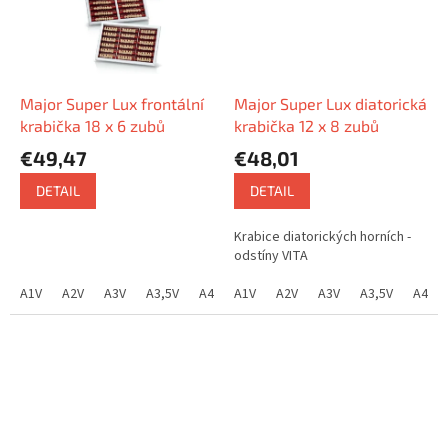
Major Super Lux frontální
Major Super Lux diatorická
krabička 18 x 6 zubů
krabička 12 x 8 zubů
€49,47
€48,01
DETAIL
DETAIL
Krabice diatorických horních -
odstíny VITA
A1V
A2V
A3V
A3,5V
A4V
A1V
B1V
A2V
B2V
A3V
B3V
A3,5V
B4V
C1V
A4V