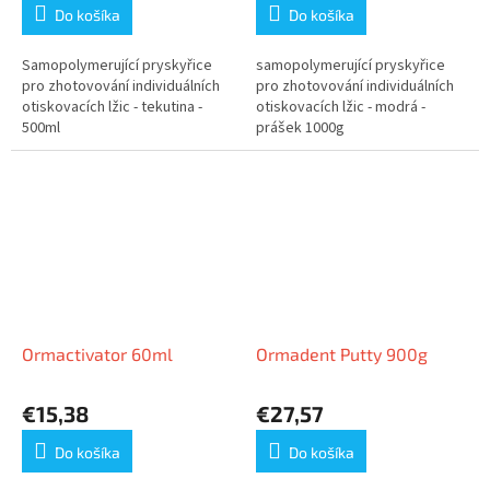
Do košíka
Do košíka
Samopolymerující pryskyřice
samopolymerující pryskyřice
pro zhotovování individuálních
pro zhotovování individuálních
otiskovacích lžic - tekutina -
otiskovacích lžic - modrá -
500ml
prášek 1000g
Ormactivator 60ml
Ormadent Putty 900g
€15,38
€27,57
Do košíka
Do košíka