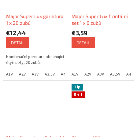
Major Super Lux garnitura
Major Super Lux frontální
1 x 28 zubů
set 1 x 6 zubů
€12,44
€3,59
DETAIL
DETAIL
Kombinační garnitura obsahující
čtyři sety, 28 zubů.
A1V
A2V
A3V
A3,5V
A4V
A1V
B1V
A2V
B2V
A3V
B3V
A3,5V
B4V
C1V
A4V
Tip
5 + 1