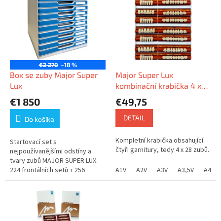
p
p
r
i
o
s
d
p
u
r
k
o
t
€2 270
–18 %
d
Box se zuby Major Super
Major Super Lux
o
u
Lux
kombinační krabička 4 x
v
k
28 zubů
€1 850
€49,75
t
o
DETAIL
Do košíka
v
Kompletní krabička obsahující
Startovací set s
čtyři garnitury, tedy 4 x 28 zubů.
nejpoužívanějšími odstíny a
tvary zubů MAJOR SUPER LUX.
224 frontálních setů + 256
A1V
A2V
A3V
A3,5V
A4V
diatorických setů