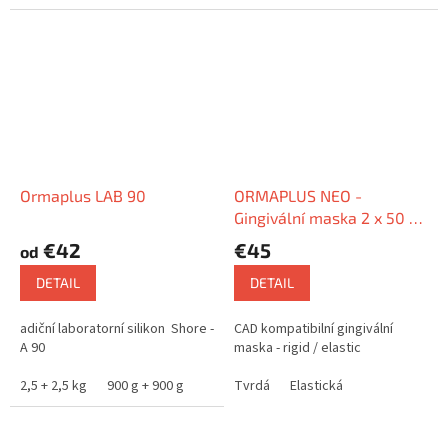
Ormaplus LAB 90
ORMAPLUS NEO -
Gingivální maska 2 x 50 ml
+ příslušenství
€42
€45
od
DETAIL
DETAIL
adiční laboratorní silikon Shore -
CAD kompatibilní gingivální
A 90
maska - rigid / elastic
2,5 + 2,5 kg
900 g + 900 g
Tvrdá
Elastická