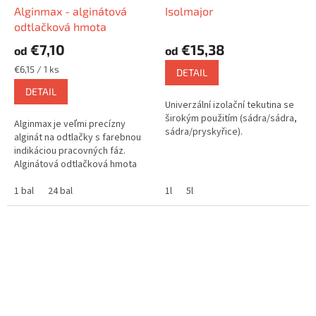
Alginmax - alginátová
Isolmajor
odtlačková hmota
€7,10
€15,38
od
od
Jednotková
€6,15 / 1 ks
DETAIL
cena:
DETAIL
Univerzální izolační tekutina se
širokým použitím (sádra/sádra,
Alginmax je veľmi precízny
sádra/pryskyřice).
alginát na odtlačky s farebnou
indikáciou pracovných fáz.
Alginátová odtlačková hmota
pre zubné ordinácie s
jednoduchým miešaním,
1 bal
24 bal
1l
5l
prachuprostým...