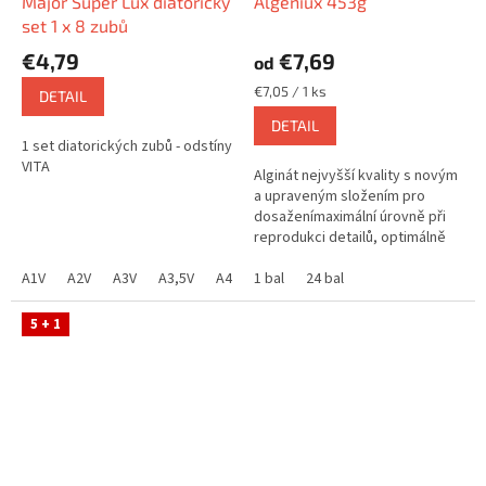
Major Super Lux diatorický
Algeniux 453g
set 1 x 8 zubů
€4,79
€7,69
od
Jednotková
€7,05 / 1 ks
DETAIL
cena:
DETAIL
1 set diatorických zubů - odstíny
VITA
Alginát nejvyšší kvality s novým
a upraveným složením pro
dosaženímaximální úrovně při
reprodukci detailů, optimálně
pružný a odolnýproti prasklinám
A1V
A2V
A3V
A3,5V
A4V
při snímání...
1 bal
B1V
24 bal
B2V
B3V
B4V
C1V
5 + 1