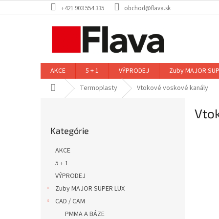
Prejsť
+421 903 554 335
obchod@flava.sk
na
obsah
AKCE
5 + 1
VÝPRODEJ
Zuby MAJOR SUP
Domov
Termoplasty
Vtokové voskové kanály
B
Vto
o
Preskočiť
č
Kategórie
kategórie
n
ý
AKCE
p
5 + 1
a
VÝPRODEJ
n
e
Zuby MAJOR SUPER LUX
l
CAD / CAM
PMMA A BÁZE