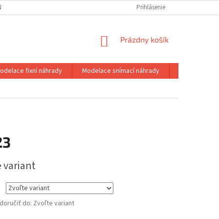
NY OSOBNÝCH ÚDAJOV
Prihlásenie
NÁKUPNÝ
Prázdny košík
KOŠÍK
odelace fixní náhrady
Modelace snímací náhrady
Termoplasty
23
ová
 variant
oručiť do:
Zvoľte variant