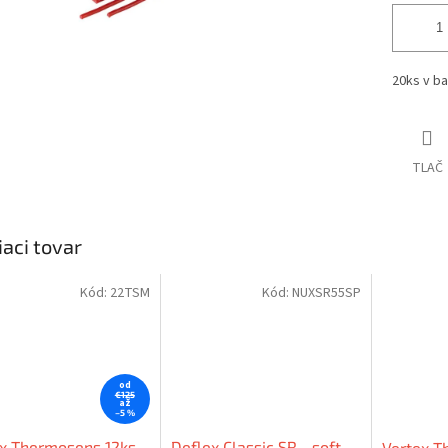
20ks v ba
TLAČ
iaci tovar
Kód:
22TSM
Kód:
NUXSR55SP
od
€125
až
–5 %
x Thermosens 12ks
Deflex Classic SR - soft
Vertex T