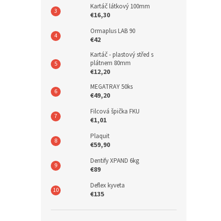
Kartáč látkový 100mm
€16,30
Ormaplus LAB 90
€42
Kartáč - plastový střed s
plátnem 80mm
€12,20
MEGATRAY 50ks
€49,20
Filcová špička FKU
€1,01
Plaquit
€59,90
Dentify XPAND 6kg
€89
Deflex kyveta
€135