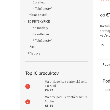
Duraflex
Příslušenství
€
od
Příslušenství
3D PRYSKYŘICE
Kartuš
Na modely
termop
Na odlévání
vstřik
Příslušenství
TS
Fólie
Přístroje
Popi
Top 10 produktov
Pod
Major Super Lux diatorický set 1
x 8 zubů
Popi
€4,79
Major Super Lux frontální set 1 x
6 zubů
€3,59