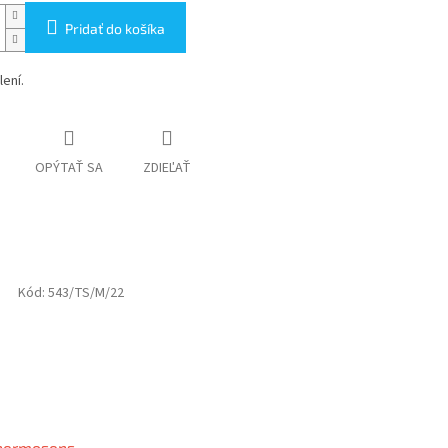
Pridať do košíka
lení.
OPÝTAŤ SA
ZDIEĽAŤ
Kód:
543/TS/M/22
hermosens