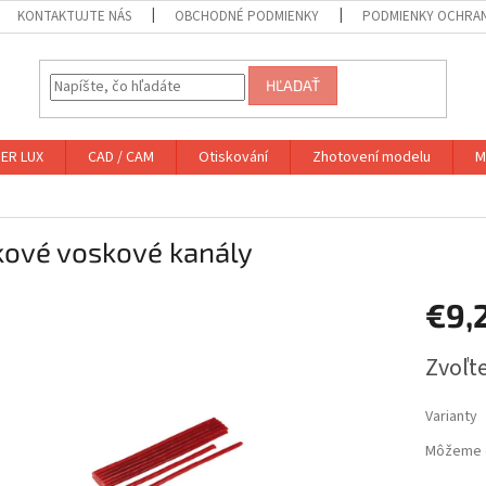
KONTAKTUJTE NÁS
OBCHODNÉ PODMIENKY
PODMIENKY OCHRA
HĽADAŤ
ER LUX
CAD / CAM
Otiskování
Zhotovení modelu
M
kové voskové kanály
€9,
Jednotk
Zvoľte
cena:
Varianty
Môžeme d