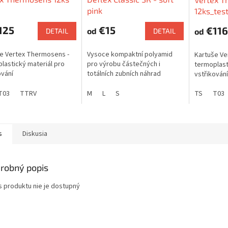
pink
12ks_tes
125
€15
€116
od
od
DETAIL
DETAIL
e Vertex Thermosens -
Vysoce kompaktní polyamid
Kartuše Ve
lastický materiál pro
pro výrobu částečných i
termoplast
ování
totálních zubních náhrad
vstřikování
T03
TTRV
M
L
S
TS
T03
s
Diskusia
robný popis
s produktu nie je dostupný