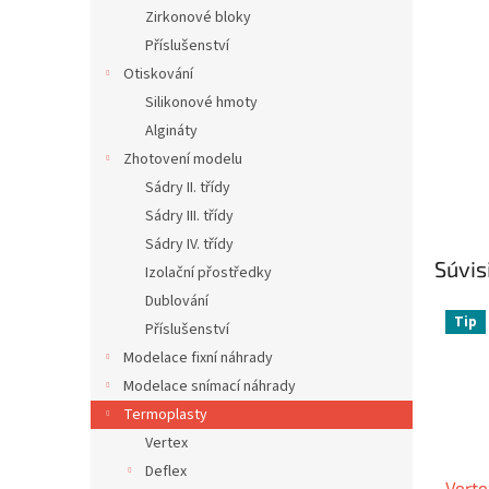
Zirkonové bloky
Příslušenství
Otiskování
Silikonové hmoty
Algináty
Zhotovení modelu
Sádry II. třídy
Sádry III. třídy
Sádry IV. třídy
Súvis
Izolační přostředky
Dublování
Tip
Příslušenství
Modelace fixní náhrady
Modelace snímací náhrady
Termoplasty
Vertex
Deflex
Verte