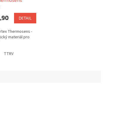
t
,90
DETAIL
rtex Thermosens -
ický materiál pro
TTRV