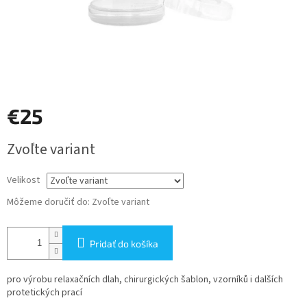
€25
Jednotková
Zvoľte variant
cena:
Velikost
Môžeme doručiť do:
Zvoľte variant
Pridať do košíka
pro výrobu relaxačních dlah, chirurgických šablon, vzorníků i dalších
protetických prací