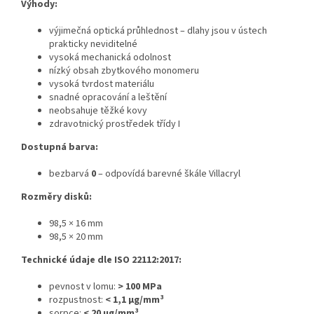
Výhody:
výjimečná optická průhlednost – dlahy jsou v ústech
prakticky neviditelné
vysoká mechanická odolnost
nízký obsah zbytkového monomeru
vysoká tvrdost materiálu
snadné opracování a leštění
neobsahuje těžké kovy
zdravotnický prostředek třídy I
Dostupná barva:
bezbarvá
0
– odpovídá barevné škále Villacryl
Rozměry disků:
98,5 × 16 mm
98,5 × 20 mm
Technické údaje dle ISO 22112:2017:
pevnost v lomu:
> 100 MPa
rozpustnost:
< 1,1 μg/mm³
sorpce:
< 20 μg/mm³