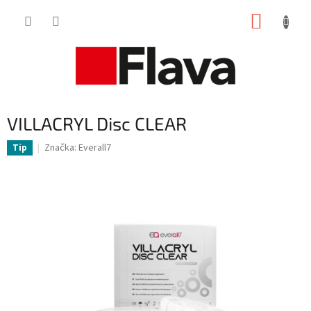
Prejsť
NÁKUP
na
obsah
KOŠÍK
VILLACRYL Disc CLEAR
Značka:
Everall7
Tip