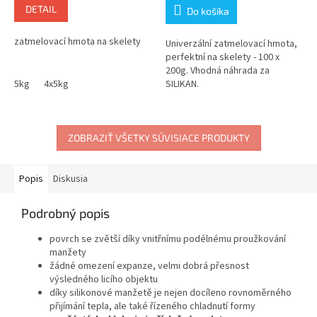
DETAIL
Do košíka
zatmelovací hmota na skelety
Univerzální zatmelovací hmota,
perfektní na skelety - 100 x
200g. Vhodná náhrada za
5kg
4x5kg
SILIKAN.
ZOBRAZIŤ VŠETKY SÚVISIACE PRODUKTY
Popis
Diskusia
Podrobný popis
povrch se zvětší díky vnitřnímu podélnému proužkování
manžety
žádné omezení expanze, velmi dobrá přesnost
výsledného licího objektu
díky silikonové manžetě je nejen docíleno rovnoměrného
přijímání tepla, ale také řízeného chladnutí formy