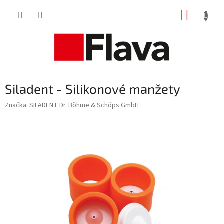
Prejsť
NÁKUP
na
obsah
KOŠÍK
Siladent - Silikonové manžety
Značka:
SILADENT Dr. Böhme & Schöps GmbH