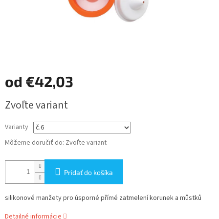
od
€42,03
Jednotková
Zvoľte variant
cena:
Varianty
Môžeme doručiť do:
Zvoľte variant
Pridať do košíka
silikonové manžety
pro úsporné přímé zatmelení korunek a můstků
Detailné informácie