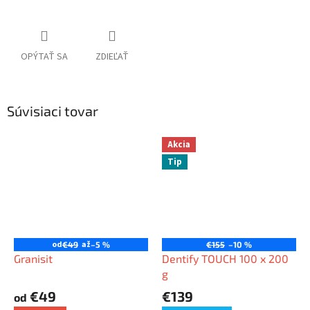
OPÝTAŤ SA
ZDIEĽAŤ
Súvisiaci tovar
Akcia
Tip
od
až
€49
–5 %
€155
–10 %
Granisit
Dentify TOUCH 100 x 200
g
€49
€139
od