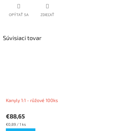
OPÝTAŤ SA
ZDIEĽAŤ
Súvisiaci tovar
Kanyly 1:1 - růžové 100ks
€88,65
Jednotková
€0,89 / 1 ks
cena: