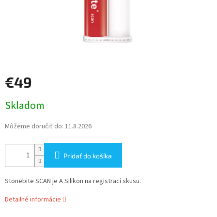
€49
Jednotková
Skladom
cena:
Môžeme doručiť do:
11.8.2026
Pridať do košíka
Stonebite SCAN je A Silikon na registraci skusu.
Detailné informácie