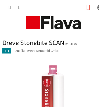
Prejsť
NÁKUP
na
obsah
KOŠÍK
Dreve Stonebite SCAN
D504870
Značka:
Dreve Dentamid GmbH
Tip