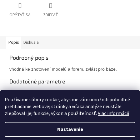
OPÝTAŤ SA
ZDIEĽAŤ
Popis
Diskusia
Podrobný popis
vhodná ke zhotovení modelů a forem, zvlášt pro báze.
Dodatočné parametre
Kategória
:
Zhotovení modelu
Používame súbory cookie, aby sme vám umožnili pohodlné
Hmotnosť
:
25 kg
prehliadanie webovej stránky a vďaka analýze neustále
zlepšovali jej funkcie, výkon a použiteľnosť.
Viac informácií
Z
á
Nastavenie
Vytvoril Shoptet
p
ä