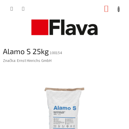
Prejsť
NÁKUP
na
obsah
KOŠÍK
Alamo S 25kg
100154
Značka:
Ernst Hinrichs GmbH