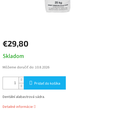
€29,80
Jednotková
Skladom
cena:
Môžeme doručiť do:
10.8.2026
Pridať do košíka
Dentální alabastrová sádra.
Detailné informácie